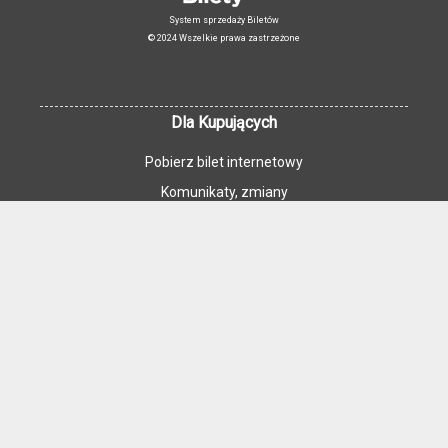
System sprzedaży Biletów
© 2024 Wszelkie prawa zastrzeżone
Dla Kupujących
Pobierz bilet internetowy
Komunikaty, zmiany
Newsletter
Kontakt
Regulamin zakupów internetowych
Polityka cookies