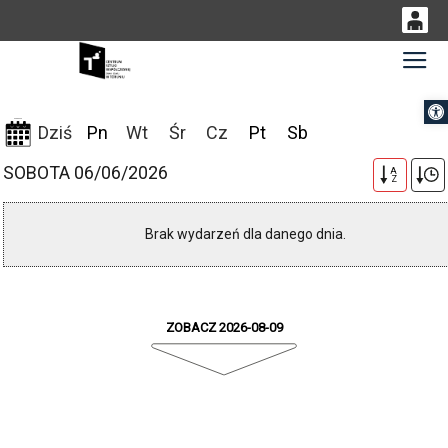
0
Gł
<
'
0,00
Otwórz 
PLN
09-08-2026
Dziś
Pn
Wt
Śr
Cz
Pt
Sb
SOBOTA 06/06/2026
A
14
53
Z
Brak wydarzeń dla danego dnia.
ZOBACZ 2026-08-09