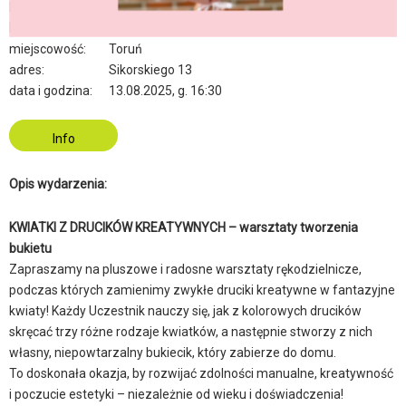
KREATYWNYCH – warsztaty tworzenia
bukietu
miejscowość:
Toruń
adres:
Sikorskiego 13
data i godzina:
13.08.2025, g. 16:30
Info
Opis wydarzenia:
KWIATKI Z DRUCIKÓW KREATYWNYCH – warsztaty tworzenia
bukietu
Zapraszamy na pluszowe i radosne warsztaty rękodzielnicze,
podczas których zamienimy zwykłe druciki kreatywne w fantazyjne
kwiaty! Każdy Uczestnik nauczy się, jak z kolorowych drucików
skręcać trzy różne rodzaje kwiatków, a następnie stworzy z nich
własny, niepowtarzalny bukiecik, który zabierze do domu.
To doskonała okazja, by rozwijać zdolności manualne, kreatywność
i poczucie estetyki – niezależnie od wieku i doświadczenia!