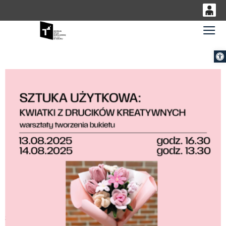
0
Gł
<
'
0,00
Otwórz 
PLN
14
53
Sztuka użytkowa: KWIATKI Z DRUCIKÓW