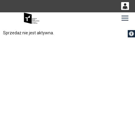
0
Gł
<
'
0,00
Otwórz 
Sprzedaż nie jest aktywna.
PLN
14
54