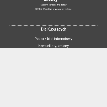
System sprzedaży Biletów
© 2024 Wszelkie prawa zastrzeżone
Dla Kupujących
Pobierz bilet internetowy
Komunikaty, zmiany
Newsletter
Kontakt
Regulamin zakupów internetowych
Polityka cookies