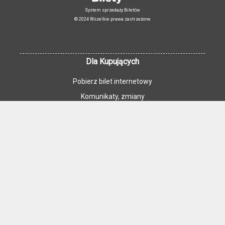
System sprzedaży Biletów
© 2024 Wszelkie prawa zastrzeżone
Dla Kupujących
Pobierz bilet internetowy
Komunikaty, zmiany
Newsletter
Kontakt
Regulamin zakupów internetowych
Polityka cookies