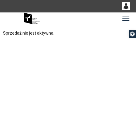
0
Gł
<
'
0,00
Otwórz 
Sprzedaż nie jest aktywna.
PLN
14
54