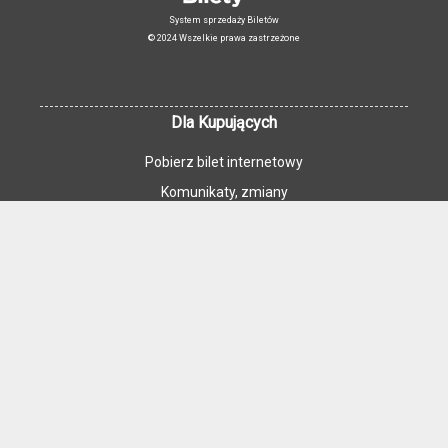
System sprzedaży Biletów
© 2024 Wszelkie prawa zastrzeżone
Dla Kupujących
Pobierz bilet internetowy
Komunikaty, zmiany
Newsletter
Kontakt
Regulamin zakupów internetowych
Polityka cookies