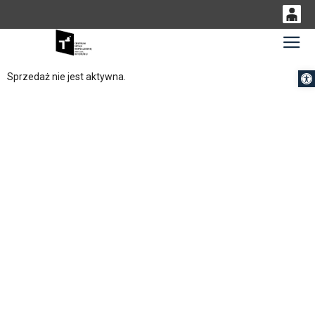
0
Gł
<
'
0,00
Otwórz 
Sprzedaż nie jest aktywna.
PLN
14
54