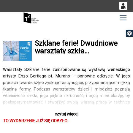
0
Gł
<
'
0,00
Otwórz 
PLN
Szklane ferie! Dwudniowe
warsztaty szkła
14
53
fusingowego dla dzieci
Warsztaty Szklane ferie zainspirowane są wystawą weneckiego
artysty Enzo Bertiego pt. Murano – ponowne odkrycie. W jego
pracach twarde szkło zyskuje fascynujące, przypominające miękką
tkaninę formy. Podczas warsztatów dzieci i młodzież poznają
właściwości szkła, jego piękno i kruchość, i będą mieć okazję, by
poeksperymentować i stworzyć swoją własną pracę w technice
fusingu.
czytaj więcej
TO WYDARZENIE JUŻ SIĘ ODBYŁO
Os. prowadząca:
Tina Zakierska – ukończyła projektowanie graficzne na Wydziale