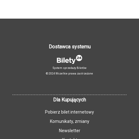
22-23.07.2025, godz. 12:00-14:00 (gr. 1) / 24-25.07.2025, godz.
12:00-14:00 (gr. 2)
Sztuka współczesna
29-30.07.2025, godz. 12:00-14:00 (gr. 1) / 31.07.-01.08.2025, godz.
12:00-14:00 (gr. 2)
Dostawca systemu
Książka – picturebook
05-06.08.2025, godz. 12:00-14:00 (gr. 1) / 07-08.08.2025, godz.
12:00-14:00 (gr. 2)
System sprzedaży Biletów
© 2024 Wszelkie prawa zastrzeżone
Książka – picturebook: spotkanie z Iwoną Chmielewską
08.08.2025, godz. 14.00
Dla Kupujących
Rzeźba
12.08.2025, godz. 12:00-14:00 (gr. 1) / 13.08.2025, godz. 12:00-
Pobierz bilet internetowy
14:00 (gr. 2)
Komunikaty, zmiany
Muzyka
Newsletter
19-20.08.2025, godz. 12:00-14:00 (gr. 1) / 21-22.08.2025, godz.