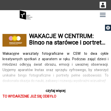
0
Gł
<
'
0,00
Otwórz 
PLN
WAKACJE W CENTRUM:
Bingo na starówce i portret
14
51
cyfrowy (grupa 2)
Wakacyjne warsztaty fotograficzne w CSW to dwa cykle
kreatywnych spotkań z aparatem w ręku. Podczas zajęć dzieci i
młodzież odkryją świat obrazu, emocji i uważnej obserwacji.
Użyjemy aparatów Instax oraz sprzętu cyfrowego, by stworzyć
unikalne bingo fotograficzne i portrety pełne osobowości. To
doskonała okazja do nauki, zabawy i rozwoju wyobraźni wizualnej!
czytaj więcej
/ WAKACJE W CENTRUM: Bingo na starówce i portret cyfrowy
TO WYDARZENIE JUŻ SIĘ ODBYŁO
(grupa 2)
10 – 11.07.2025 (czw.-pt.), godz. 12:00-14:00
Prowadzenie: Piotr Waśniewski / Mateusz Matyasik