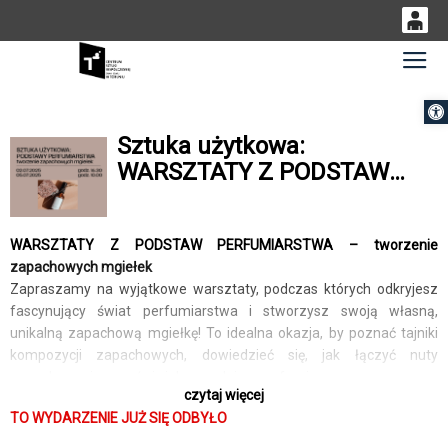
0
Gł
<
'
0,00
Otwórz 
PLN
Sztuka użytkowa:
WARSZTATY Z PODSTAW
14
53
PERFUMIARSTWA –
tworzenie zapachowych
mgiełek
WARSZTATY Z PODSTAW PERFUMIARSTWA
– tworzenie
zapachowych mgiełek
Zapraszamy na wyjątkowe warsztaty, podczas których odkryjesz
fascynujący świat perfumiarstwa i stworzysz swoją własną,
unikalną zapachową mgiełkę! To idealna okazja, by poznać tajniki
kompozycji zapachowych, dowiedzieć się, jak łączyć nuty
zapachowe, i poczuć się jak prawdziwy perfumiarz.
czytaj więcej
Podczas warsztatów:
TO WYDARZENIE JUŻ SIĘ ODBYŁO
· poznasz podstawy teorii zapachów: nuty głowy, serca i bazy,
· nauczysz się dobierać składniki zapachowe, tworząc harmonijne