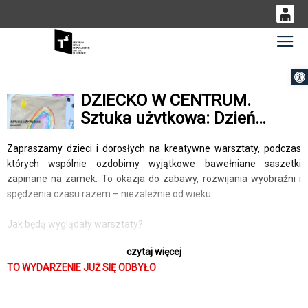
0
Gł
<
'
0,00
Otwórz 
PLN
DZIECKO W CENTRUM.
Sztuka użytkowa: Dzień
14
53
Dziecka dla dużych i małych
Zapraszamy dzieci i dorosłych na kreatywne warsztaty, podczas
- saszetka DIY
których wspólnie ozdobimy wyjątkowe bawełniane saszetki
zapinane na zamek. To okazja do zabawy, rozwijania wyobraźni i
spędzenia czasu razem – niezależnie od wieku.
Jak będą wyglądały warsztaty?
Najpierw każdy Uczestnik przygotuje własny projekt na papierze –
czytaj więcej
można coś narysować, stworzyć wzór lub pokolorować gotową
TO WYDARZENIE JUŻ SIĘ ODBYŁO
grafikę. Następnie, krok po kroku, przeniesiemy przygotowany
rysunek na bawełnianą saszetkę, tworząc niepowtarzalny,
praktyczny gadżet wykonany własnoręcznie.