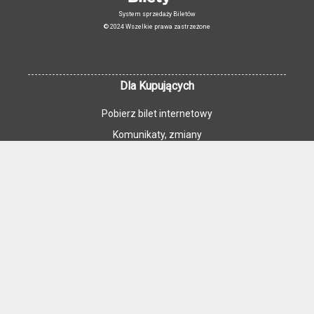
System sprzedaży Biletów
© 2024 Wszelkie prawa zastrzeżone
Dla Kupujących
Pobierz bilet internetowy
Komunikaty, zmiany
Newsletter
Kontakt
Regulamin zakupów internetowych
Polityka cookies