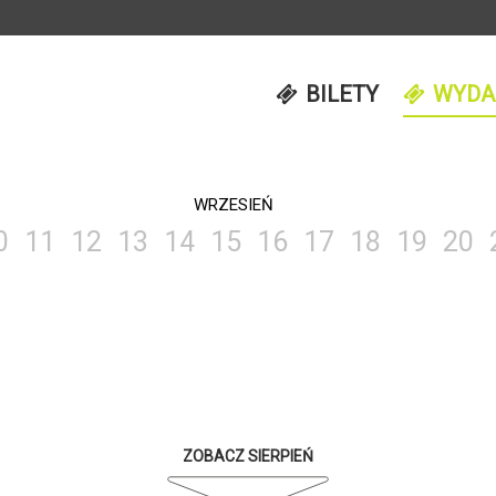
BILETY
WYDA
WRZESIEŃ
0
11
12
13
14
15
16
17
18
19
20
ZOBACZ SIERPIEŃ