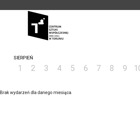
<
'
SIERPIEŃ
1
2
3
4
5
6
7
8
9
1
Brak wydarzeń dla danego miesiąca.