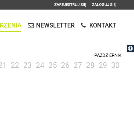
ZAREJESTRUJ SIĘ
ZALOGUJ SIĘ
0
0,00
RZENIA
NEWSLETTER
KONTAKT
PLN
Otwórz 
14
PAŹDZIERNIK
21
22
23
24
25
26
27
28
29
30