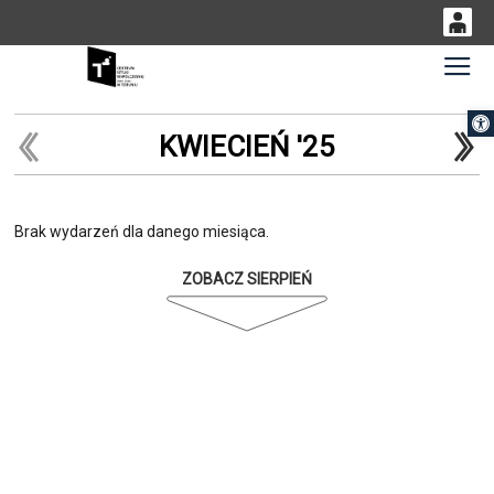
0
Gł
<
'
0,00
Otwórz 
PLN
KWIECIEŃ '25
14
54
Brak wydarzeń dla danego miesiąca.
ZOBACZ SIERPIEŃ