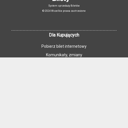
System sprzedaży Biletów
© 2024 Wszelkie prawa zastrzeżone
Dla Kupujących
Pobierz bilet internetowy
Komunikaty, zmiany
Newsletter
Kontakt
Regulamin zakupów internetowych
Polityka cookies