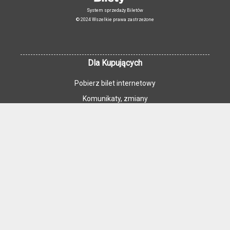
System sprzedaży Biletów
© 2024 Wszelkie prawa zastrzeżone
Dla Kupujących
Pobierz bilet internetowy
Komunikaty, zmiany
Newsletter
Kontakt
Regulamin zakupów internetowych
Polityka cookies