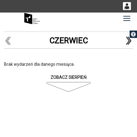
0
Gł
<
'
0,00
Otwórz 
PLN
CZERWIEC
14
53
Brak wydarzeń dla danego miesiąca.
ZOBACZ SIERPIEŃ