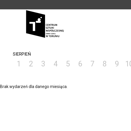
<
'
SIERPIEŃ
1
2
3
4
5
6
7
8
9
1
Brak wydarzeń dla danego miesiąca.