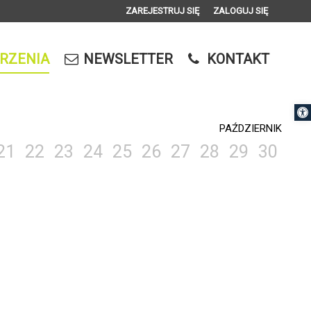
ZAREJESTRUJ SIĘ
ZALOGUJ SIĘ
0
0,00
RZENIA
NEWSLETTER
KONTAKT
PLN
Otwórz 
14
PAŹDZIERNIK
21
22
23
24
25
26
27
28
29
30