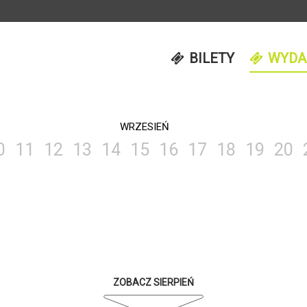
BILETY
WYDA
WRZESIEŃ
0
11
12
13
14
15
16
17
18
19
20
ZOBACZ SIERPIEŃ