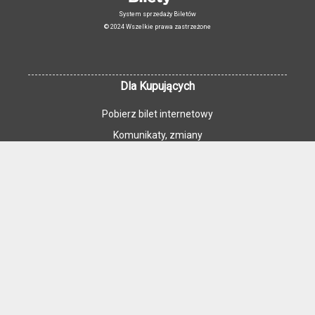
System sprzedaży Biletów
© 2024 Wszelkie prawa zastrzeżone
Dla Kupujących
Pobierz bilet internetowy
Komunikaty, zmiany
Newsletter
Kontakt
Regulamin zakupów internetowych
Polityka cookies