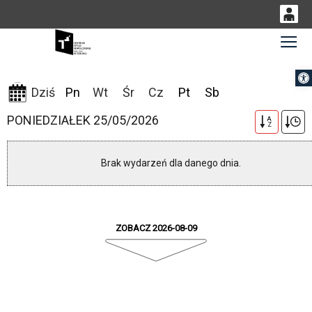
0
Gł
<
'
0,00
Otwórz 
PLN
09-08-2026
Dziś
Pn
Wt
Śr
Cz
Pt
Sb
PONIEDZIAŁEK 25/05/2026
A
14
53
Z
Brak wydarzeń dla danego dnia.
ZOBACZ 2026-08-09